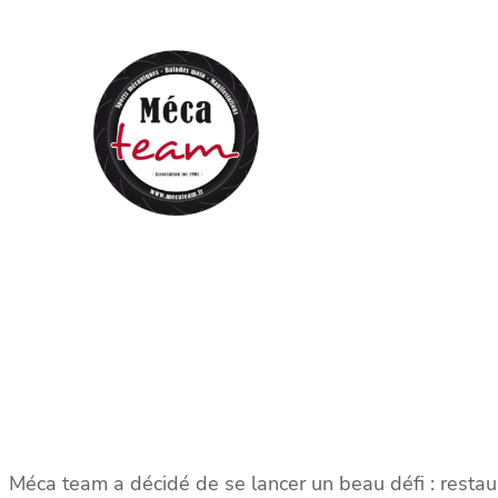
Aller
au
contenu
Méca team a décidé de se lancer un beau défi : restaure